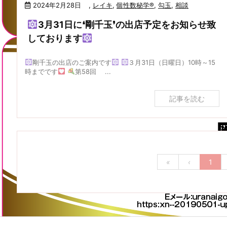
2024年2月28日
,
レイキ
,
個性数秘学®
,
勾玉
,
相談
3月31日に❛剛千玉❜の出店予定をお知らせ致
しております
剛千玉の出店のご案内です
３月31日（日曜日）10時～15
時までです
第58回 ...
記事を読む
«
‹
1