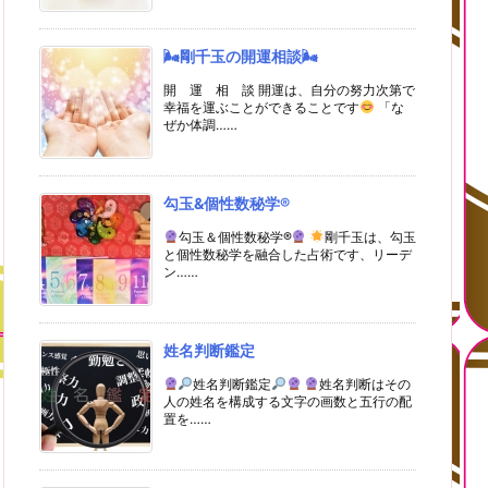
🌬剛千玉の開運相談🌬
開 運 相 談 開運は、自分の努力次第で
幸福を運ぶことができることです
「な
ぜか体調……
勾玉&個性数秘学®
勾玉＆個性数秘学®
剛千玉は、勾玉
と個性数秘学を融合した占術です、リーデ
ン……
姓名判断鑑定
姓名判断鑑定
姓名判断はその
人の姓名を構成する文字の画数と五行の配
置を……