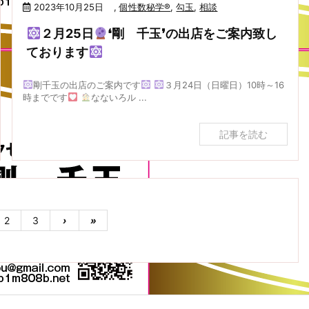
2023年10月25日
,
個性数秘学®
,
勾玉
,
相談
２月25日
❛剛 千玉❜の出店をご案内致し
ております
剛千玉の出店のご案内です
３月24日（日曜日）10時～16
時までです
なないろル ...
記事を読む
2
3
›
»