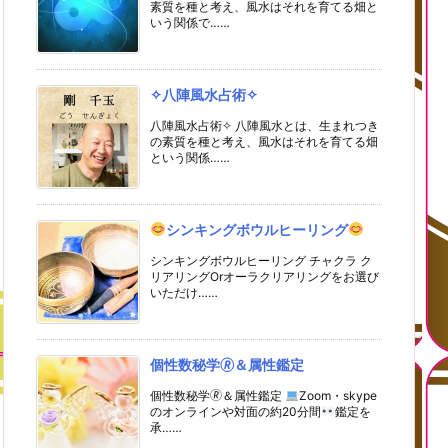
素質を種と考え、風水はそれを育てる畑と
いう関係で……
✧八陣風水占術✧
八陣風水占術✧ 八陣風水とは、生まれつき
の素質を種と考え、風水はそれを育てる畑
という関係……
シンキングボウルヒーリング
シンキングボウルヒーリング チャクラ ク
リアリングOrオーラクリアリングをお選び
いただけ……
個性数秘学🄬＆属性鑑定
個性数秘学🄬＆属性鑑定
Zoom・skype
のオンラインや対面の約20分間
鑑定を
承……