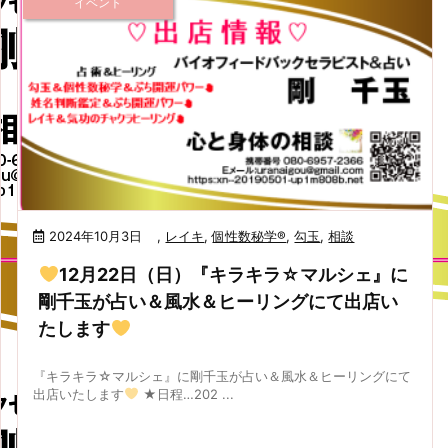
イベント
2024年10月3日
,
レイキ
,
個性数秘学®
,
勾玉
,
相談
12月22日（日）『キラキラ☆マルシェ』に
剛千玉が占い＆風水＆ヒーリングにて出店い
たします
『キラキラ☆マルシェ』に剛千玉が占い＆風水＆ヒーリングにて
出店いたします
★日程…202 ...