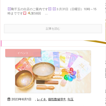
剛千玉の出店のご案内です
３月31日（日曜日）10時～15
時までです
第58回 ...
記事を読む
イベント
2023年6月1日
,
レイキ
,
個性数秘学®
,
勾玉