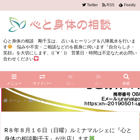
Twitter
RSS
Feedly
心と身体の相談 剛千玉は、 占い＆ヒーリング＆八陣風水を行いま
す
悩みや不安・ご相談などのを親身に伺います『自分らしさ・
笑顔』を大切にします。((´∀｀)) 営業日・時間は不定なためお問い
合わせください
メニュー
サイドバー
前へ
次へ
検索
ホーム
>
レイキ
R８年８月１６日（日曜）ルミナマルシェに『心と
身体の相談剛千玉』が出店します