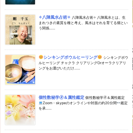
✧八陣風水占術✧
八陣風水占術✧ 八陣風水とは、生
まれつきの素質を種と考え、風水はそれを育てる畑とい
う関係……
シンキングボウルヒーリング
シンキングボウ
ルヒーリング チャクラ クリアリングOrオーラクリアリ
ングをお選びいただけ……
個性数秘学🄬＆属性鑑定
個性数秘学🄬＆属性鑑定
Zoom・skypeのオンラインや対面の約20分間
鑑定
を承……