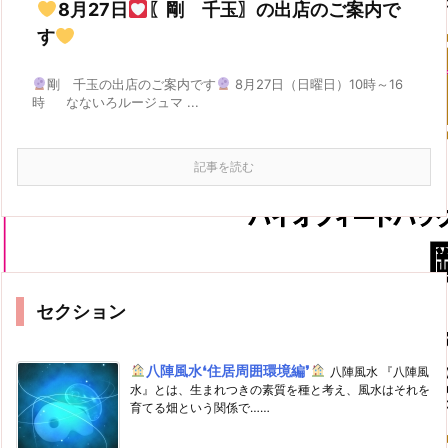
8月27日
〖剛 千玉〗の出店のご案内で
す
剛 千玉の出店のご案内です
8月27日（日曜日）10時～16
時 なないろルージュマ ...
記事を読む
セクション
八陣風水❛住居周囲環境編❜
八陣風水 『八陣風
水』とは、生まれつきの素質を種と考え、風水はそれを
育てる畑という関係で……