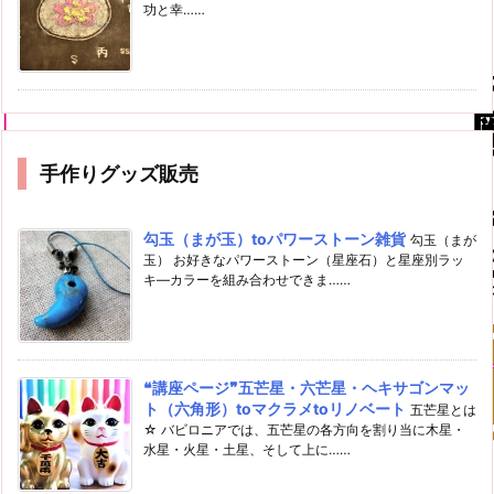
功と幸……
手作りグッズ販売
勾玉（まが玉）toパワーストーン雑貨
勾玉（まが
玉） お好きなパワーストーン（星座石）と星座別ラッ
キ―カラーを組み合わせできま……
❝講座ページ❞五芒星・六芒星・ヘキサゴンマッ
ト（六角形）toマクラメtoリノベート
五芒星とは
☆ バビロニアでは、五芒星の各方向を割り当に木星・
水星・火星・土星、そして上に……