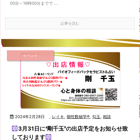
00分～16時00分までで ...
記事を読む
イベント
2024年2月28日
,
レイキ
,
個性数秘学®
,
勾玉
,
相談
3月31日に❛剛千玉❜の出店予定をお知らせ致
しております