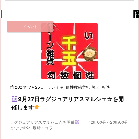
イベント
2024年7月25日
,
レイキ
,
個性数秘学®
,
勾玉
,
相談
9月27日ラグジュアリアスマルシェ☆を開
催します
ラグジュアリアスマルシェ☆を開催
12時00分～20時00分
までです♡ 場所：コラ ...