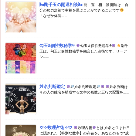
🌬剛千玉の開運相談🌬
開 運 相 談 開運は、自
分の努力次第で幸福を運ぶことができることです
「なぜか体調……
勾玉&個性数秘学®
勾玉＆個性数秘学®
剛千
玉は、勾玉と個性数秘学を融合した占術です、リーデ
ン……
姓名判断鑑定
姓名判断鑑定
姓名判断は
その人の姓名を構成する文字の画数と五行の配置を……
♡✧数理占術✧♡
数理占術
とは 姓名と生まれ日
に隠された【特別な数字】の存在を、あなたのもつ❝成