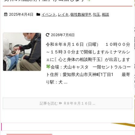
2025年4月4日
イベント
,
レイキ
,
個性数秘学®
,
勾玉
,
相談
2026年7月6日
令和８年８月１６日（日曜） １０時００分
～１５時３０分まで開催します
ルミナマルシ
ェに〖心と身体の相談剛千玉〗が出店します
会場：犬山キャスタ 一階セントラルコー
ト
住所：愛知県犬山市天神町1丁目1 最寄
り駅：犬 ...
記事を読む
R８年８月１６日 ...