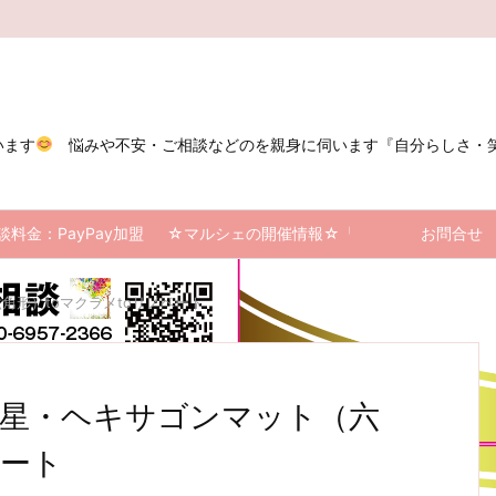
います
悩みや不安・ご相談などのを親身に伺います『自分らしさ・笑顔
紹介
談料金：PayPay加盟しております
☆マルシェの開催情報☆『ラグジュアリアスマ
お問合せ
角形）toマクラメtoリノベート
芒星・ヘキサゴンマット（六
ベート