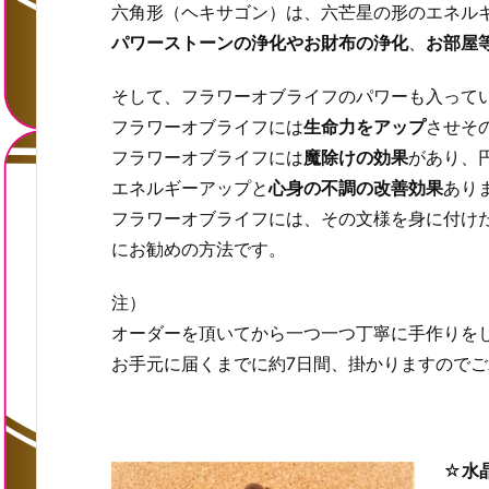
六角形（ヘキサゴン）は、六芒星の形のエネル
パワーストーンの浄化やお財布の浄化
、
お部屋
そして、フラワーオブライフのパワーも入って
フラワーオブライフに
は
生命力をアップ
させそ
フラワーオブライフには
魔除けの効果
があり、
エネルギーアップと
心身の不調の改善効果
あり
フラワーオブライフには、その文様を身に付け
にお勧めの方法です。
注）
オーダーを頂いてから一つ一つ丁寧に手作りを
お手元に届くまでに約7日間、掛かりますので
☆
水