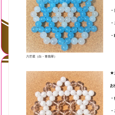
・
・
・
六芒星（白・青翡翠）
★
お
・
・