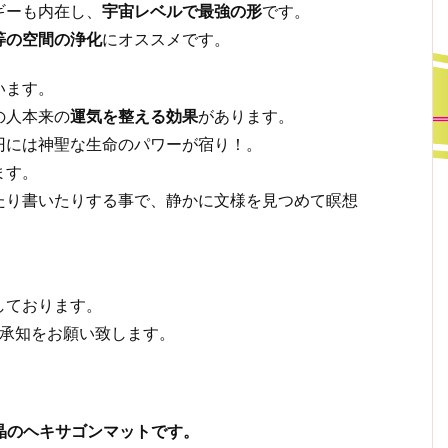
ギーも内在し、
宇宙レベルで最強の形
です。
等の空間の浄化
にオススメです。
います。
の人本来の
運気を整える効果
があります。
円には神聖な生命のパワーが宿り！。
ます。
たり書いたりする事で、静かに文様を見つめて瞑想
しております。
ご承知をお願い致します。
晶のヘキサゴンマットです。