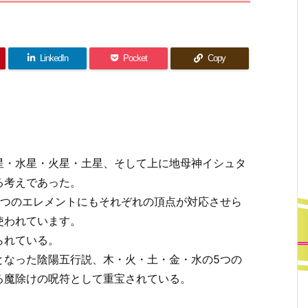
LinkedIn
Pocket
Copy
星・水星・火星・土星、そして上に地母神イシュタ
る考えであった。
5つのエレメントにもそれぞれの頂点が対応させら
使われています。
られている。
となった陰陽五行説、木・火・土・金・水の5つの
る魔除けの呪符として重宝されている。