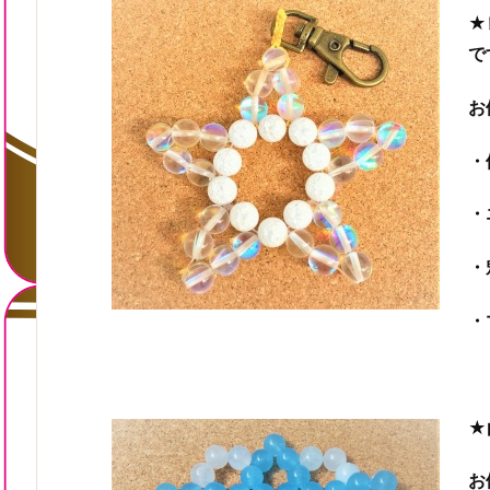
★
で
お
・
・
・
・
★
お