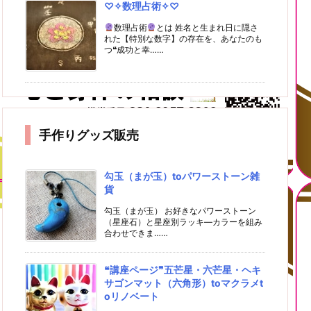
♡✧数理占術✧♡
数理占術
とは 姓名と生まれ日に隠さ
れた【特別な数字】の存在を、あなたのも
つ❝成功と幸……
手作りグッズ販売
勾玉（まが玉）toパワーストーン雑
貨
勾玉（まが玉） お好きなパワーストーン
（星座石）と星座別ラッキ―カラーを組み
合わせできま……
❝講座ページ❞五芒星・六芒星・ヘキ
サゴンマット（六角形）toマクラメt
oリノベート