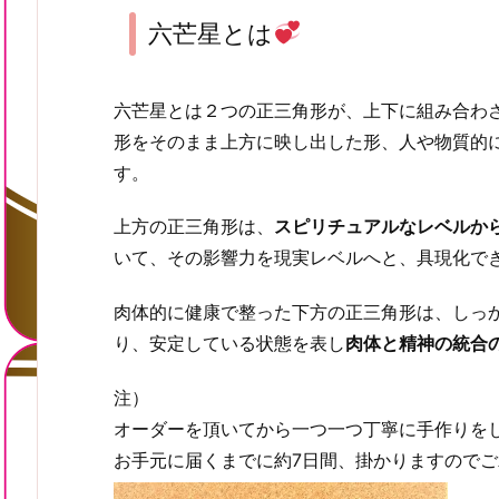
六芒星とは
六芒星とは２つの正三角形が、上下に組み合わ
形をそのまま上方に映し出した形、
人や物質的
す。
上方の正三角形は、
スピリチュアルなレベルか
いて、その影響力を現実レベルへと、具現化で
肉体的に健康で整った下方の正三角形は、しっ
り、安定している状態を表し
肉体と精神の統合
注）
オーダーを頂いてから一つ一つ丁寧に手作りを
お手元に届くまでに約7日間、掛かりますので