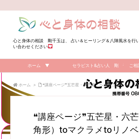
心と身体の相談 剛千玉は、 占い＆ヒーリング＆八陣風水を行
い合わせください
ホーム ▼
セラピスト&占い人 剛 千玉の
ご相
ホーム
>
❝講座ページ❞五芒星・六芒星・ヘキサゴンマット（六
❝講座ページ❞五芒星・六
角形）toマクラメtoリノ