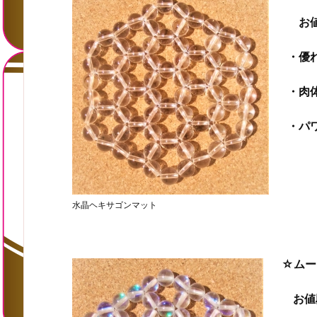
お値
・優
・肉
・パ
水晶ヘキサゴンマット
☆ムー
お値段