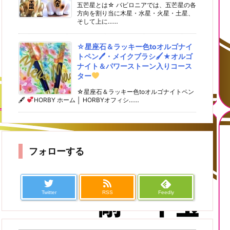
五芒星とは☆ バビロニアでは、五芒星の各
方向を割り当に木星・水星・火星・土星、
そして上に……
☆星座石＆ラッキー色toオルゴナイ
トペン🖊・メイクブラシ🖌★オルゴ
ナイト＆パワーストーン入りコース
ター
☆星座石＆ラッキー色toオルゴナイトペン
🖋
HORBY ホーム │ HORBYオフィシ……
フォローする
Twitter
RSS
Feedly