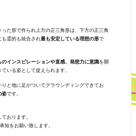
さった形で作られ上方の正三角形は、下方の正三角
にも霊的も統合され
最も安定している理想の形
で
らのインスピレーションや直感、発想力に意識
を開
きている姿として捉えられます。
かりと地に足がついてグラウンディングできてお
の姿
です。
しております。
ご承知をお願い致します。