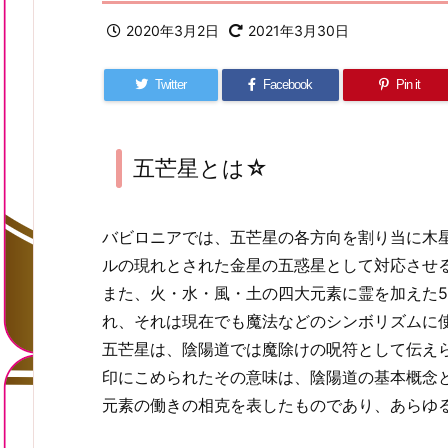
2020年3月2日
2021年3月30日
Twitter
Facebook
Pin it
五芒星とは☆
バビロニアでは、五芒星の各方向を割り当に木
ルの現れとされた金星の五惑星として対応させ
また、火・水・風・土の四大元素に霊を加えた
れ、それは現在でも魔法などのシンボリズムに
五芒星は、陰陽道では魔除けの呪符として伝え
印にこめられたその意味は、陰陽道の基本概念
元素の働きの相克を表したものであり、あらゆ