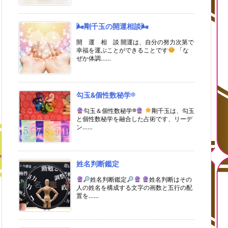
🌬剛千玉の開運相談🌬
開 運 相 談 開運は、自分の努力次第で
幸福を運ぶことができることです
「な
ぜか体調……
勾玉&個性数秘学®
勾玉＆個性数秘学®
剛千玉は、勾玉
と個性数秘学を融合した占術です、リーデ
ン……
姓名判断鑑定
姓名判断鑑定
姓名判断はその
人の姓名を構成する文字の画数と五行の配
置を……