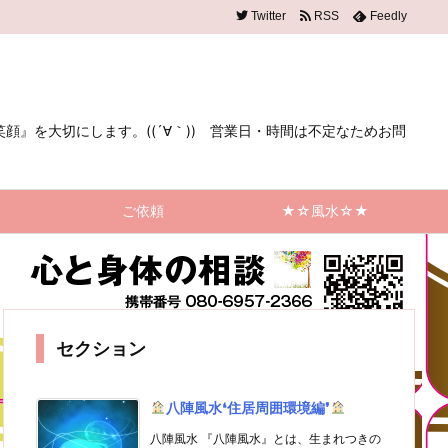
Twitter
RSS
Feedly
』を大切にします。((´∀｀)) 営業日・時間は不定なためお問
ルシェ☆＆心身のマルシェ。』
ご依頼
★☆風水☆★
セクション
八陣風水❛住居周囲環境編❜
八陣風水 『八陣風水』とは、生まれつきの