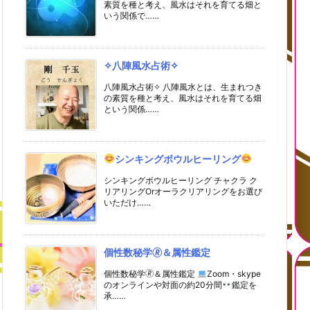
素質を種と考え、風水はそれを育てる畑と
いう関係で……
✧八陣風水占術✧
八陣風水占術✧ 八陣風水とは、生まれつき
の素質を種と考え、風水はそれを育てる畑
という関係……
シンキングボウルヒーリング
シンキングボウルヒーリング チャクラ ク
リアリングOrオーラクリアリングをお選び
いただけ……
個性数秘学🄬＆属性鑑定
個性数秘学🄬＆属性鑑定
Zoom・skype
のオンラインや対面の約20分間
鑑定を
承……