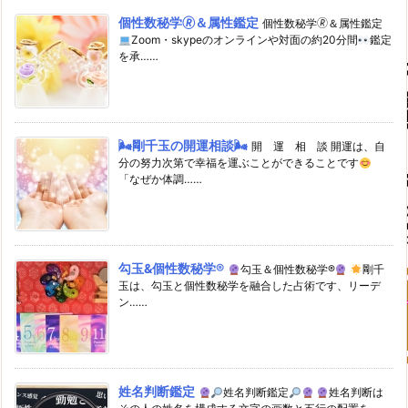
個性数秘学🄬＆属性鑑定
個性数秘学🄬＆属性鑑定
Zoom・skypeのオンラインや対面の約20分間
鑑定
を承……
🌬剛千玉の開運相談🌬
開 運 相 談 開運は、自
分の努力次第で幸福を運ぶことができることです
「なぜか体調……
勾玉&個性数秘学®
勾玉＆個性数秘学®
剛千
玉は、勾玉と個性数秘学を融合した占術です、リーデ
ン……
姓名判断鑑定
姓名判断鑑定
姓名判断は