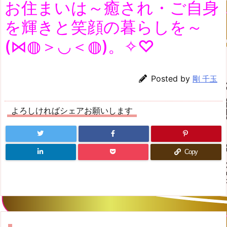
お住まいは～癒され・ご自身
を輝きと笑顔の暮らしを～
(⋈◍＞◡＜◍)。✧♡
Posted by
剛 千玉
よろしければシェアお願いします
Copy