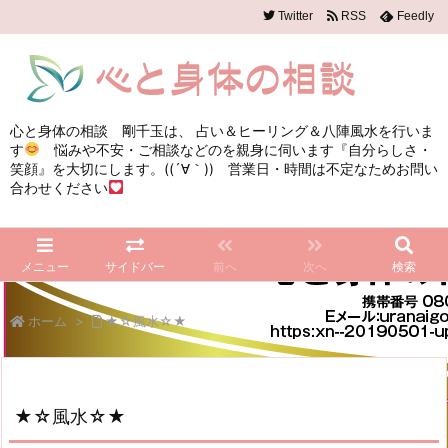
Twitter
RSS
Feedly
心と身体の相談 剛千玉は、 占い＆ヒーリング＆八陣風水を行いま
す
悩みや不安・ご相談などのを親身に伺います『自分らしさ・
笑顔』を大切にします。((´∀｀)) 営業日・時間は不定なためお問い
合わせください
メニュー
サイドバー
前へ
次へ
検索
ホーム
>
★☆風水☆★
★☆風水☆★