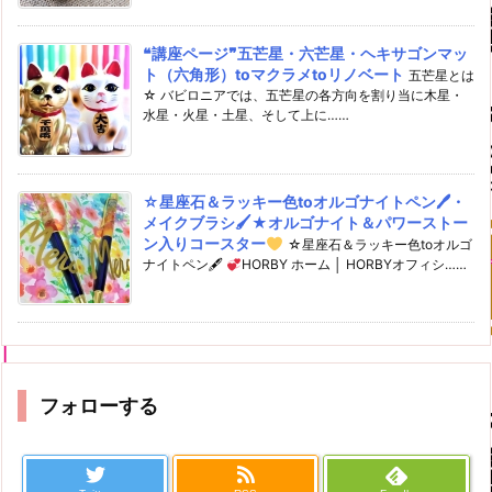
❝講座ページ❞五芒星・六芒星・ヘキサゴンマッ
ト（六角形）toマクラメtoリノベート
五芒星とは
☆ バビロニアでは、五芒星の各方向を割り当に木星・
水星・火星・土星、そして上に……
☆星座石＆ラッキー色toオルゴナイトペン🖊・
メイクブラシ🖌★オルゴナイト＆パワーストー
ン入りコースター
☆星座石＆ラッキー色toオルゴ
ナイトペン🖋
HORBY ホーム │ HORBYオフィシ……
フォローする