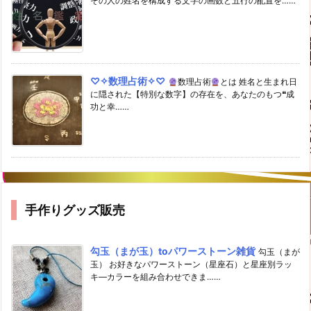
その人の姓名を構成する文字の画数と五行の配置を……
♡✧数理占術✧♡
数理占術
とは 姓名と生まれ日
に隠された【特別な数字】の存在を、あなたのもつ❝成
功と幸……
手作りグッズ販売
勾玉（まが玉）toパワーストーン雑貨
勾玉（まが
玉） お好きなパワーストーン（星座石）と星座別ラッ
キ―カラーを組み合わせできま……