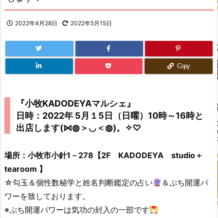
2022年4月28日
2022年5月15日
Copy
『小牧KADODEYAマルシェ』
日時：2022年
5月１5日（日曜）10時～16時と
出店します(⋈◍＞◡＜◍)。✧♡
場所：小牧市小針1－278【2F KADODEYA studio＋
tearoom 】
☆勾玉＆個性数秘学と姓名判断鑑定の占い
＆ぷち開運パ
ワーを致しております。
※ぷち開運パワーは気功の封入の一部です