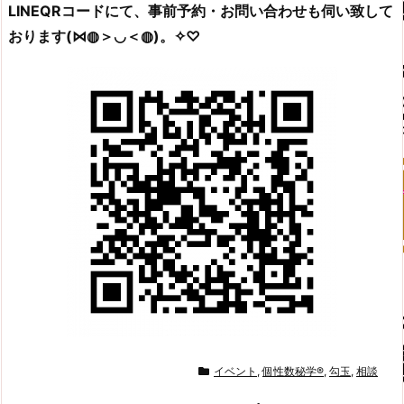
LINEQRコードにて、事前予約・お問い合わせも伺い致して
おります(⋈◍＞◡＜◍)。✧♡
イベント
,
個性数秘学®
,
勾玉
,
相談