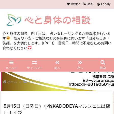
Twitter
RSS
Feedly
心と身体の相談 剛千玉は、 占い＆ヒーリング＆八陣風水を行いま
す
悩みや不安・ご相談などのを親身に伺います『自分らしさ・
笑顔』を大切にします。((´∀｀)) 営業日・時間は不定なためお問い
合わせください
メニュー
サイドバー
前へ
次へ
検索
ホーム
>
イベント
5月15日（日曜日）小牧KADODEYAマルシェに出店
します♡