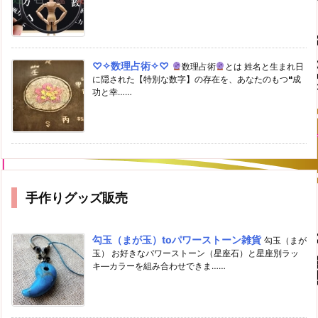
♡✧数理占術✧♡
数理占術
とは 姓名と生まれ日
に隠された【特別な数字】の存在を、あなたのもつ❝成
功と幸……
手作りグッズ販売
勾玉（まが玉）toパワーストーン雑貨
勾玉（まが
玉） お好きなパワーストーン（星座石）と星座別ラッ
キ―カラーを組み合わせできま……