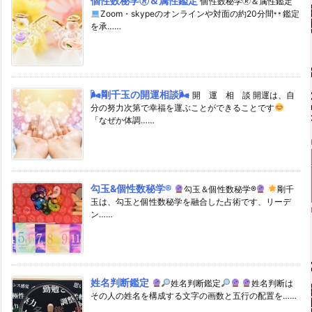
個性数秘学🄬＆属性鑑定
個性数秘学🄬＆属性鑑定
Zoom・skypeのオンラインや対面の約20分間
鑑定
を承……
🌬剛千玉の開運相談🌬
開 運 相 談 開運は、自
分の努力次第で幸福を運ぶことができることです
「なぜか体調……
勾玉&個性数秘学®
勾玉＆個性数秘学®
剛千
玉は、勾玉と個性数秘学を融合した占術です、リーデ
ン……
姓名判断鑑定
姓名判断鑑定
姓名判断は
その人の姓名を構成する文字の画数と五行の配置を……