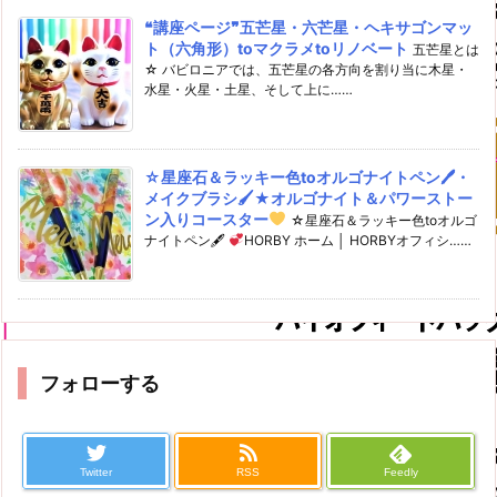
❝講座ページ❞五芒星・六芒星・ヘキサゴンマッ
ト（六角形）toマクラメtoリノベート
五芒星とは
☆ バビロニアでは、五芒星の各方向を割り当に木星・
水星・火星・土星、そして上に……
☆星座石＆ラッキー色toオルゴナイトペン🖊・
メイクブラシ🖌★オルゴナイト＆パワーストー
ン入りコースター
☆星座石＆ラッキー色toオルゴ
ナイトペン🖋
HORBY ホーム │ HORBYオフィシ……
フォローする
Twitter
RSS
Feedly