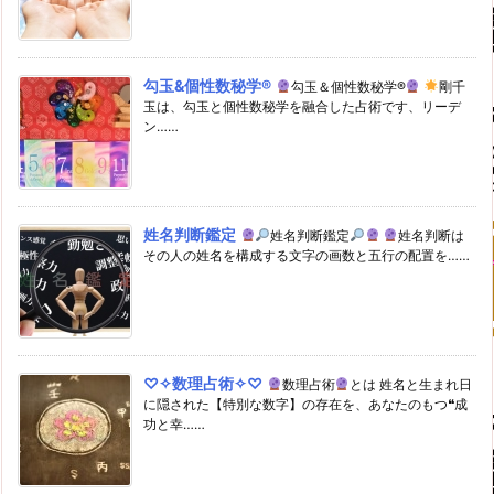
勾玉&個性数秘学®
勾玉＆個性数秘学®
剛千
玉は、勾玉と個性数秘学を融合した占術です、リーデ
ン……
姓名判断鑑定
姓名判断鑑定
姓名判断は
その人の姓名を構成する文字の画数と五行の配置を……
♡✧数理占術✧♡
数理占術
とは 姓名と生まれ日
に隠された【特別な数字】の存在を、あなたのもつ❝成
功と幸……