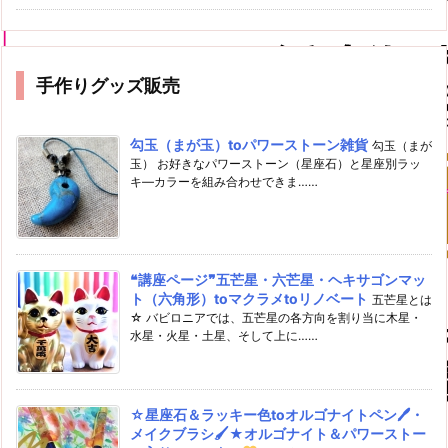
手作りグッズ販売
勾玉（まが玉）toパワーストーン雑貨
勾玉（まが
玉） お好きなパワーストーン（星座石）と星座別ラッ
キ―カラーを組み合わせできま……
❝講座ページ❞五芒星・六芒星・ヘキサゴンマッ
ト（六角形）toマクラメtoリノベート
五芒星とは
☆ バビロニアでは、五芒星の各方向を割り当に木星・
水星・火星・土星、そして上に……
☆星座石＆ラッキー色toオルゴナイトペン🖊・
メイクブラシ🖌★オルゴナイト＆パワーストー