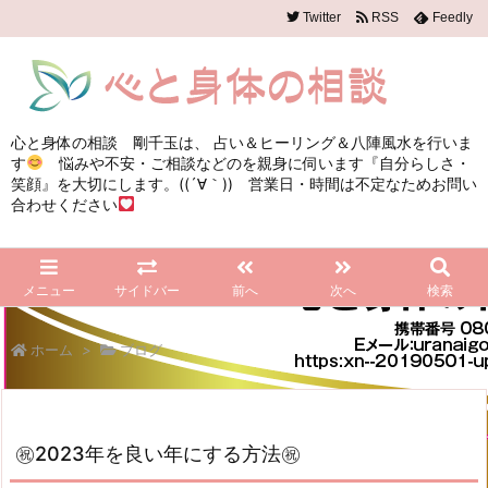
Twitter
RSS
Feedly
心と身体の相談 剛千玉は、 占い＆ヒーリング＆八陣風水を行いま
す
悩みや不安・ご相談などのを親身に伺います『自分らしさ・
笑顔』を大切にします。((´∀｀)) 営業日・時間は不定なためお問い
合わせください
メニュー
サイドバー
前へ
次へ
検索
ホーム
>
ブログ
㊗2023年を良い年にする方法㊗