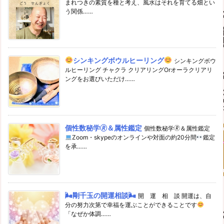
まれつきの素質を種と考え、風水はそれを育てる畑とい
う関係……
シンキングボウルヒーリング
シンキングボウ
ルヒーリング チャクラ クリアリングOrオーラクリアリ
ングをお選びいただけ……
個性数秘学🄬＆属性鑑定
個性数秘学🄬＆属性鑑定
Zoom・skypeのオンラインや対面の約20分間
鑑定
を承……
🌬剛千玉の開運相談🌬
開 運 相 談 開運は、自
分の努力次第で幸福を運ぶことができることです
「なぜか体調……