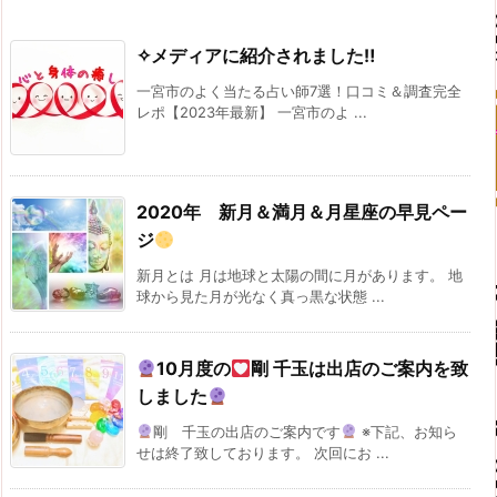
✧メディアに紹介されました‼
一宮市のよく当たる占い師7選！口コミ＆調査完全
レポ【2023年最新】 一宮市のよ ...
2020年 新月＆満月＆月星座の早見ペー
ジ
新月とは 月は地球と太陽の間に月があります。 地
球から見た月が光なく真っ黒な状態 ...
10月度の
剛 千玉は出店のご案内を致
しました
剛 千玉の出店のご案内です
※下記、お知ら
せは終了致しております。 次回にお ...