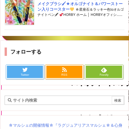
メイクブラシ🖌★オルゴナイト＆パワーストー
ン入りコースター
☆星座石＆ラッキー色toオルゴ
ナイトペン🖋
HORBY ホーム │ HORBYオフィシ……
フォローする
Twitter
RSS
Feedly
☆マルシェの開催情報☆『ラグジュアリアスマルシェ☆＆心身