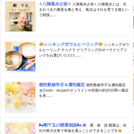
✧八陣風水占術✧
八陣風水占術✧ 八陣風水とは、生
まれつきの素質を種と考え、風水はそれを育てる畑とい
う関係……
シンキングボウルヒーリング
シンキングボウ
ルヒーリング チャクラ クリアリングOrオーラクリアリ
ングをお選びいただけ……
個性数秘学🄬＆属性鑑定
個性数秘学🄬＆属性鑑定
Zoom・skypeのオンラインや対面の約20分間
鑑定
を承……
🌬剛千玉の開運相談🌬
開 運 相 談 開運は、自
分の努力次第で幸福を運ぶことができることです