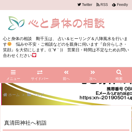
Twitter
RSS
Feedly
心と身体の相談 剛千玉は、 占い＆ヒーリング＆八陣風水を行いま
す
悩みや不安・ご相談などのを親身に伺います『自分らしさ・
笑顔』を大切にします。((´∀｀)) 営業日・時間は不定なためお問い
合わせください
メニュー
サイドバー
前へ
次へ
検索
ホーム
>
ブログ
真清田神社へ初詣