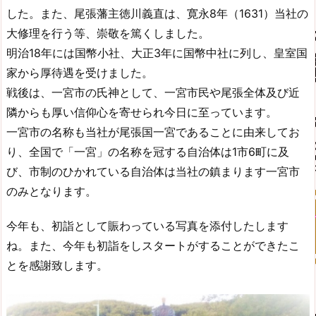
した。また、尾張藩主徳川義直は、寛永8年（1631）当社の
大修理を行う等、崇敬を篤くしました。
明治18年には国幣小社、大正3年に国幣中社に列し、皇室国
家から厚待遇を受けました。
戦後は、一宮市の氏神として、一宮市民や尾張全体及び近
隣からも厚い信仰心を寄せられ今日に至っています。
一宮市の名称も当社が尾張国一宮であることに由来してお
り、全国で「一宮」の名称を冠する自治体は1市6町に及
び、市制のひかれている自治体は当社の鎮まります一宮市
のみとなります。
今年も、初詣として賑わっている写真を添付したします
ね。また、今年も初詣をしスタートがすることができたこ
とを感謝致します。