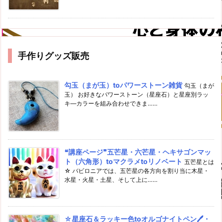
手作りグッズ販売
勾玉（まが玉）toパワーストーン雑貨
勾玉（まが
玉） お好きなパワーストーン（星座石）と星座別ラッ
キ―カラーを組み合わせできま……
❝講座ページ❞五芒星・六芒星・ヘキサゴンマッ
ト（六角形）toマクラメtoリノベート
五芒星とは
☆ バビロニアでは、五芒星の各方向を割り当に木星・
水星・火星・土星、そして上に……
☆星座石＆ラッキー色toオルゴナイトペン🖊・