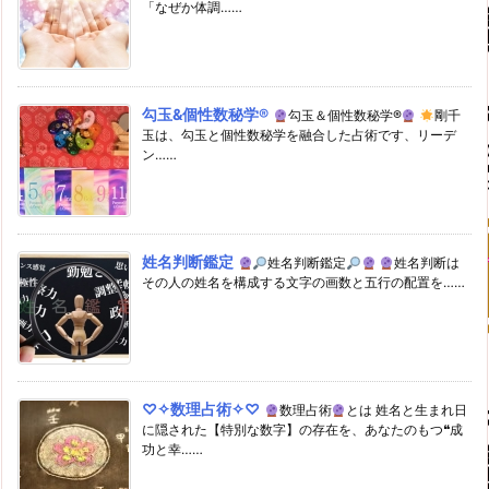
「なぜか体調……
勾玉&個性数秘学®
勾玉＆個性数秘学®
剛千
玉は、勾玉と個性数秘学を融合した占術です、リーデ
ン……
姓名判断鑑定
姓名判断鑑定
姓名判断は
その人の姓名を構成する文字の画数と五行の配置を……
♡✧数理占術✧♡
数理占術
とは 姓名と生まれ日
に隠された【特別な数字】の存在を、あなたのもつ❝成
功と幸……