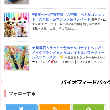
❝講座ページ❞五芒星・六芒星・ヘキサゴンマッ
ト（六角形）toマクラメtoリノベート
五芒星とは
☆ バビロニアでは、五芒星の各方向を割り当に木星・
水星・火星・土星、そして上に……
☆星座石＆ラッキー色toオルゴナイトペン🖊・
メイクブラシ🖌★オルゴナイト＆パワーストー
ン入りコースター
☆星座石＆ラッキー色toオルゴ
ナイトペン🖋
HORBY ホーム │ HORBYオフィシ……
フォローする