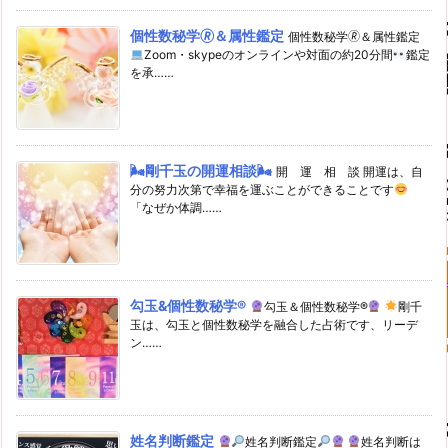
個性数秘学🄬＆属性鑑定
個性数秘学🄬＆属性鑑定
Zoom・skypeのオンラインや対面の約20分間
鑑定
を承……
🌬剛千玉の開運相談🌬
開 運 相 談 開運は、自
分の努力次第で幸福を運ぶことができることです
「なぜか体調……
勾玉&個性数秘学®
勾玉＆個性数秘学®
剛千
玉は、勾玉と個性数秘学を融合した占術です、リーデ
ン……
姓名判断鑑定
姓名判断鑑定
姓名判断は