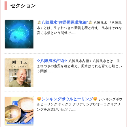
セクション
八陣風水❛住居周囲環境編❜
八陣風水 『八陣風
水』とは、生まれつきの素質を種と考え、風水はそれを
育てる畑という関係で……
✧八陣風水占術✧
八陣風水占術✧ 八陣風水とは、生
まれつきの素質を種と考え、風水はそれを育てる畑とい
う関係……
シンキングボウルヒーリング
シンキングボウ
ルヒーリング チャクラ クリアリングOrオーラクリアリ
ングをお選びいただけ……