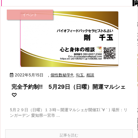
イベント
2022年5月15日
,
個性数秘学®
,
勾玉
,
相談
完全予約制‼ 5月29日（日曜）開運マルシェ
♡
5月２９日（日曜）１３時～開運マルシェが開催Σ(´∀｀) 場所：リ
ンガーデン 愛知県一宮市 ...
記事を読む