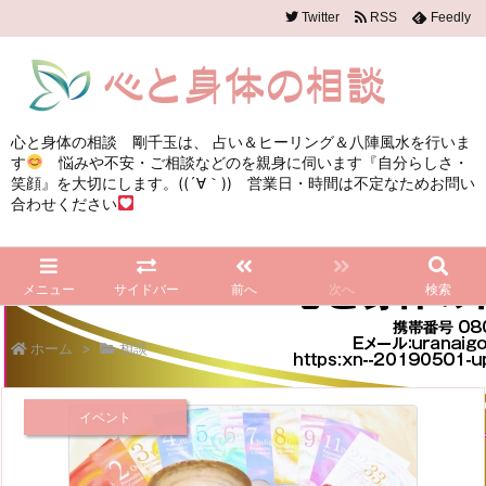
Twitter
RSS
Feedly
心と身体の相談 剛千玉は、 占い＆ヒーリング＆八陣風水を行いま
す
悩みや不安・ご相談などのを親身に伺います『自分らしさ・
笑顔』を大切にします。((´∀｀)) 営業日・時間は不定なためお問い
合わせください
メニュー
サイドバー
前へ
次へ
検索
ホーム
>
相談
イベント