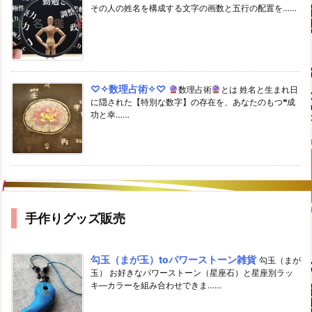
その人の姓名を構成する文字の画数と五行の配置を……
♡✧数理占術✧♡
数理占術
とは 姓名と生まれ日
に隠された【特別な数字】の存在を、あなたのもつ❝成
功と幸……
手作りグッズ販売
勾玉（まが玉）toパワーストーン雑貨
勾玉（まが
玉） お好きなパワーストーン（星座石）と星座別ラッ
キ―カラーを組み合わせできま……