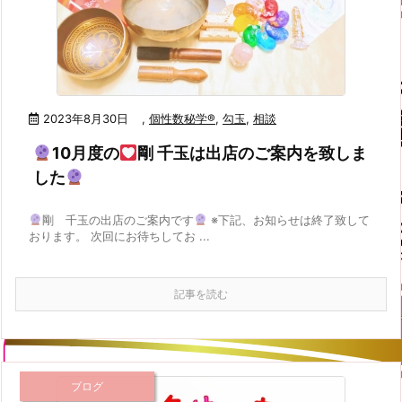
2023年8月30日
,
個性数秘学®
,
勾玉
,
相談
10月度の
剛 千玉は出店のご案内を致しま
した
剛 千玉の出店のご案内です
※下記、お知らせは終了致して
おります。 次回にお待ちしてお ...
記事を読む
ブログ